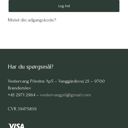
Log Ind
Mistet din adgangskode?
Har du spørgsmål?
Vestervang Pilestrø ApS – Vanggårdsvej 25 – 9700
Brønderslev
+45 2971 2964 –
vestervangpil@gmail.com
CVR 39475839