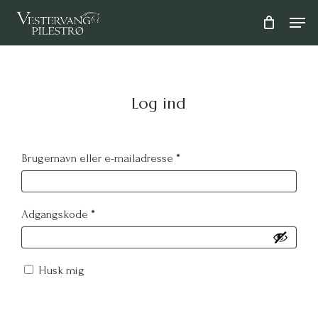
Skip
Men
to
main
content
Log ind
Påkrævet
Brugernavn eller e-mailadresse
*
Påkrævet
Adgangskode
*
Husk mig